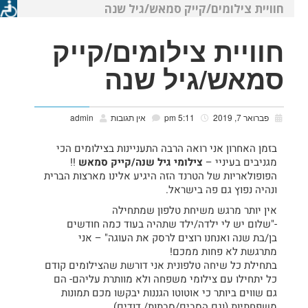
חוויית צילומים/קייק סמאש/גיל שנה
חוויית צילומים/קייק
סמאש/גיל שנה
פברואר 7, 2019
5:11 pm
אין תגובות
admin
בזמן האחרון אני רואה הרבה התעניינות בצילומים הכי
מגניבים בעיניי –
צילומי גיל שנה/קייק סמאש
!!
הפופולאריות של הטרנד הזה היגיע אלינו מארצות הברית
ונהיה נפוץ גם פה בישראל.
אין יותר מרגש משיחת טלפון שמתחילה
-"שלום יש לי ילדה/ילד שתהיה בעוד כמה חודשים
בן/בת שנה ואנחנו רוצים לרסק את העוגה" – אני
מתרגשת לא פחות ממכם!
בתחילת כל שיחה טלפונית אני דורשת שהצילומים קודם
כל יתחילו עם צילומי משפחה ולא מוותרת עליהם- הם
גם שווים ביותר כי אוטוטו הגננות יבקשו מכם תמונות
משפחתיות (וגם הסבים/סבתות/ דודים)