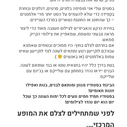
פפיון, שרשראות צבעונית וסרט לראש.
בסטים שלי אני מוסיפה בלונים, סרטים, דגלונים ובוחרת
בקפידה כדי שלא להעמיס על הסט יותר מדי אלמנטים
– כך שהחוגג או החוגגת נשארים במרכז העניינים.
בחירת הרקע והאביזרים לצילום חשובה מאוד כדי ליצור
מראה צבעוני ומשמח, שמאפיין את צילומי הקייק
סמאש.
אם בחרתם לצלם בחוץ- היו סמוכים ובטוחים שאמצא
עבורכם לוקיישן רגוע ומתאים לעונה לצד לוקיישן שאינו
עמוס באלמנטים (או באנשים
).
בנות בדרך כלל יהיו בחצאית טוטו או בגד שתואם לעוגה.
הבנים ייראו נהדר בתחתון עם שלייקס או בג'ינס עם
שלייקס.
הביגוד בסטודיו מגוון ומותאם לבנים, בנות ואפילו
זוגות תאומים!
בסטודיו תמיד חמים ונעים לכל ימות העונה כך שכל
יום הוא יום נהדר לצילומים!
לפני שמתחילים לצלם את המופע
המרכזי….