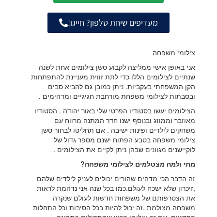
מעדיפים שיחת טלפון? חייגו!
צילומי משפחה
אני באופן אישי ממליצה לקבוע סשן צילומים אחת לשנה -
שנתיים לצילומים הללו כדי לתת זווית מעניינת להתפתחות
הקן המשפחתי בעקביות. ניתן כמובן גם להביא סבים
ובסבתות לצילומי משפחת מורחבת חגיגיים ומדהימים .
הצילומים יעשו בסטודיו הפרטי שלי באור יהודה . הסטודיו
מאוזבר וממוזג ובנוסף ישנו חדר המתנה מרווח עם
משחקים לילדים ופינות ישיבה . אם תחליטו לבחור סשן
צילומי משפחה בטבע הפתוח ישנם מספר גדול של
לוקיישנים מגוונים שבהן ניתן לקיים את הצילומים .
מתי ולמה מצטלמים לצילומי משפחה?
זה הדבר הכי מדהים שהורים יכולים לעניק לילדים שלהם
,זיכרון שלא ישכח לעולם.כמו בכל שנה אני נדהמת לראות
את הצטרפותם של משפחות חדשות לעולם שנקרה
משפחה מצולמת .זה יכול להיות בכל הסיבות וכל התחלות