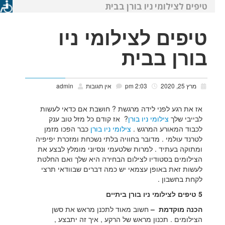
טיפים לצילומי ניו בורן בבית
טיפים לצילומי ניו
בורן בבית
מרץ 25, 2020
2:03 pm
אין תגובות
admin
אז את רגע לפני לידה מרגשת ? חושבת אם כדאי לעשות
לבייבי שלך
צילומי ניו בורן
? אז קודם כל מזל טוב ענק
לכבוד המאורע המרגש .
צילומי ניו בורן
כבר הפכו מזמן
לטרנד עולמי . מדובר בחוויה בלתי נשכחת ומזכרת יפיפיה
ומתוקה בעתיד . למרות שלטעמי ונסיוני מומלץ לבצע את
הצילומים בסטודיו לצילום הבחירה היא שלך ואם החלטת
לעשות זאת באופן עצמאי יש כמה דברים שבוודאי תרצי
לקחת בחשבון .
5 טיפים לצילומי ניו בורן ביתיים
הכנה מוקדמת –
חשוב מאוד לתכנן מראש את סשן
הצילומים . תכנון מראש של הרקע , איך זה יתבצע ,