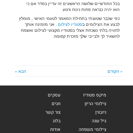
בכל החודשיים-שלושה הראשונים זה עדיין בסדר אם כי
הוא יהיה כנראה פחות נינוח ורגוע
כפי שכבר שטענתי בתחילת המאמר לטעמי האישי , מומלץ
לבצע את הצילומים ב
סטודיו לצילום
. אני מזמינה אותך
לחוויה בלתי נשכחת אצלי בסטודיו מקצועי לצילום ואשמח
להשאיר לך ולבייבי שלך מזכרת קסומה
« הקודם
הבא »
מיקס סטודיו
עסקים
צילומי הריון
חגים
ניובורן
צור קשר
גיל שנה
בלוג
צילומי משפחה
אודות