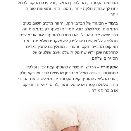
הפרטים הקטנים , מה להכין מראש , וכל פרט מהקטן לגדול
יתנו לך עבודה חלקה יותר , חסכון בזמן ותוצאות טובות
יותר
ביגוד –
הביגוד של הבייבי הקטן יהווה מרכיב חשוב בטיב
התמונות. נסי לשלב כובע חמוד או צעיף דק בתמונות וזה
כבר יעשה את ההבדל . אם בחרת להוסיף ביגוד אני אישית
ממליצה על צבעים ניטרליים, לא צעקניים שלא יגנבו את
הפוקוס מהבייבי הקטן והעדין . מומלץ גם להכין בגדים
להחלפה שכן ידוע שתינוקות שלנו אינם שולטים על
הסוגרים שלהם .
אקקסוריז –
הרגישי חופשייה להוסיף קצת עניין ופלפל
לתמונות . בשונה מצילומי הריון שנעשים לרוב על רקע חלק
, אני ממליצה להוסיף קצת אקססוריז . נסי לשים את הבייבי
בתוך סלסלה קטנה או ערסל חמוד ,להוסיף איזה דובי קטן
או בובה חמודה .