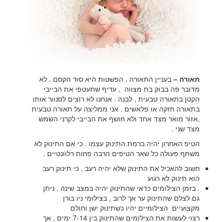
תאורה –
בעניין התאורה , הפשטות היא סוד הקסם . לא
מדובר פה בבוק בת מצווה , עדיף שתעטפי את הבייבי
הקטן בתאורה טבעית , לבנה . אנחנו לא רוצים לסנוור אותו
בתאורה חזקה או פלאשים . אני ממליצה על תאורה טבעית
,אזור מואר מצד אחד ולא חושף את הבייבי לקרני השמש
מצד שני .
הטיפ האחרון יהיה ברמת התינוק עצמו . כי אם התינוק לא
משתף פעולה כל שאר הטיפים הרבה פחות רלוונטיים .
חשוב להאכיל את התינוק שלא יהיה רעב . כי תינוק רעב
הוא תינוק לא רגוע
. בזמן הצילומים כדאי שהתינוק יהיה במצב שינה . ניתן
גם לצלם שהתינוק ער אך לרוב , בצילומי ניו בורן
מקצועיים הצילומיים יהיו כשתינוק ישן וחולם
רצוי לעשות את הצילומים שהתינוק בין 7-14 ימים , אך