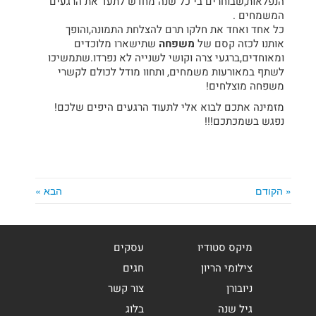
הנפלאות,שבוחרים בי כל שנה מחדש לתעד את הרגעים
המשמחים .
כל אחד ואחד את חלקו תרם להצלחת התמונה,והופך
אותנו לכזה קסם של
משפחה
שתישארו מלוכדים
ומאוחדים,ברגעי צרה וקושי לשנייה לא נפרדו.שתמשיכו
לשתף במאורעות משמחים, ותחוו מודל לכולם לקשרי
משפחה מוצלחים!
מזמינה אתכם לבוא אלי לתעוד הרגעים היפים שלכם!
נפגש בשמכתכם!!!
« הקודם
הבא »
מיקס סטודיו
עסקים
צילומי הריון
חגים
ניובורן
צור קשר
גיל שנה
בלוג