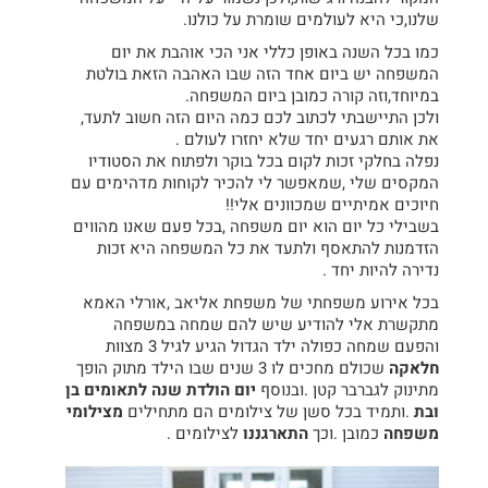
שלנו,כי היא לעולמים שומרת על כולנו.
כמו בכל השנה באופן כללי אני הכי אוהבת את יום
המשפחה יש ביום אחד הזה שבו האהבה הזאת בולטת
במיוחד,וזה קורה כמובן ביום המשפחה.
ולכן התיישבתי לכתוב לכם כמה היום הזה חשוב לתעד,
את אותם רגעים יחד שלא יחזרו לעולם .
נפלה בחלקי זכות לקום בכל בוקר ולפתוח את הסטודיו
המקסים שלי ,שמאפשר לי להכיר לקוחות מדהימים עם
חיוכים אמיתיים שמכוונים אלי!!
בשבילי כל יום הוא יום משפחה ,בכל פעם שאנו מהווים
הזדמנות להתאסף ולתעד את כל המשפחה היא זכות
נדירה להיות יחד .
בכל אירוע משפחתי של משפחת אליאב ,אורלי האמא
מתקשרת אלי להודיע שיש להם שמחה במשפחה
והפעם שמחה כפולה ילד הגדול הגיע לגיל 3 מצוות
חלאקה
שכולם מחכים לו 3 שנים שבו הילד מתוק הופך
מתינוק לגברבר קטן .ובנוסף
יום הולדת שנה לתאומים בן
ובת
.ותמיד בכל סשן של צילומים הם מתחילים
מצילומי
משפחה
כמובן .וכך
התארגננו
לצילומים .