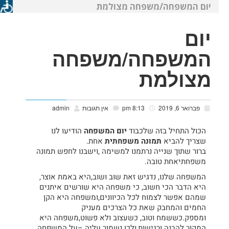
יום המשפחה/משפחה מצולמת
יום
המשפחה/משפחה
מצולמת
פברואר 6, 2019
8:13 pm
אין תגובות
admin
הכול התחיל בזה שלכבוד
יום המשפחה
הודיעו לנו
שצריך להביא
תמונה משפחתית
אחת.
ברור שתוך שנייה נרתמנו למשימה ,וישבנו לחפש תמונה
משפחתיאחת טובה.
המשפחה שלנו, נדגיש זאת שוב ושוב,היא באמת אוצר,
היא הדבר הכי חשוב, כי משפחה היא שורשים איתנים
שמהם אפשר לצמוח לכל הכיוונים,ומשפחה היא הקן
החמים והמחבק שאת כל הצרכים מעניק
ומספק.כששמח וטוב, כשעצוב ולא פשוט,משפחה היא
המקור להבנה ורגישות,ולכן נשמור עליה –על המשפחה