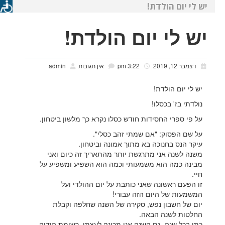
יש לי יום הולדת!
יש לי יום הולדת!
דצמבר 12, 2019
3:22 pm
אין תגובות
admin
יש לי יום הולדת!
נולדתי בז' בכסלו!
על פי ספרי החסידות חודש כסלו נקרא כך מלשון ביטחון.
על שם הפסוק: "אם שמתי זהב כסלי".
עיקר הנס בחנוכה בא מתוך אמונה וביטחון.
משנה לשנה אני מתרגשת יותר מהתאריך זה כיום ואני
מבינה כמה הוא משמעותי וכמה הוא השפיע ומשפיע על
חיי.
זו הפעם ראשונה שאני כותבת על יום ההולדי ועל
המשמעות של היום הזה עבורי!
יום של חשבון נפש, סקירה של השנה שחלפה וקבלת
החלטות לשנה הבאה.
כמו בכל שנה, גם השנה אני מכינה לעצמי. רשימת הודיה