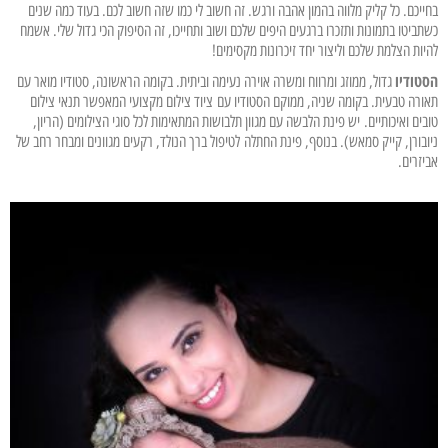
בחייכם. כל קליק מלווה בהמון אהבה ורגש. זה חשוב לי כמו שזה חשוב לכם. בעוד כמה שנים
כשתביטו בתמונות ותזכרו ברגעים היפים שלכם ושוב ותחייכו, זה הסיפוק הכי גדול שלי. אשמח
להיות הצלמת שלכם וליצור יחד זיכרונות מקסימים!
הסטודיו
גדול, ממוזג ומרווח ומשרה אוירה נעימה וביתית. בקומה הראשונה, סטודיו מואר עם
תאורה טבעית. בקומה שניה, ממוקם הסטודיו עם ציוד צילום מקצועי המאפשר תנאי צילום
טובים ואיכותיים. יש פינת הלבשה עם מגוון תלבושות המתאימות לכל סוגי הצילומים (הריון,
ניובורן, קייק סמאש). בנוסף, פינת החתלה לטיפול ברך הנולד, רקעים מגוונים ומבחר רחב של
אביזרים.