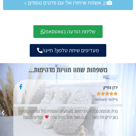
כן, אשמח שיחזרו אלי עם פרטים נוספים >
שליחת הודעה בוואטסאפ
מעדיפים שיחת טלפון? חייגו!
משפחות שחוו חוויות מדהימות...
ירדן צחייק





צילומי משפחה
טניה מהממת סבלנית והכי חשוב מקצועית! הסטודיו גדול ומושקע,מפוצץ
ת ,
כבר כ
באביזרים ונח מאוד .. נהנו מאוד תודה טניה שלנו
ממליצה בחום!
טוב .