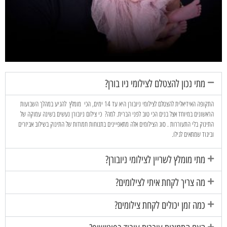
מתי נכון להצטלם לצילומי ניו בורן?
התקופה האידיאלית להצטלם לצילומי ניובורן היא עד 14 ימים, הכי מומלץ להגיע במהלך השבועות
הראשונים במיוחד אצל בנים הכי טוב לפני הברית. למה? כי צילום ניובורן נעשים בשינה עמוקה של
התינוק בלי התעוררות . סוג הצילומים אלה מתאפיינים בתנוחות חמודות של התינוק בשילוב אביזרים
וביגוד שמתאים לגילו
.
מתי מומלץ לשריין לצילומי ניובורן?
מה צריך לקחת איתי לצילומים?
כמה זמן יכולים לקחת צילומים?