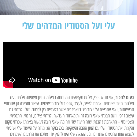
עלי ועל הסטודיו המדהים שלי
נעים להכיר
, אני תניא יוסף, צלמת מקצועית המתמחה בצילומי הריון משפחה וילדים. עוד
מילדותי הייתי יצירתית. אהבתי לצייר, לעצב ,לתפור וליצור תכשיטים. עיצוב ותפירה הן אהבותיי
הראשונות, ואני אחראית על ייצור ביגוד ואביזרים אשר בלעדיים רק לסטודיו שלי. למדתי גם
עיצוב גרפי, ושם הבנתי שאני רוצה להיות מאחורי העדשה. למדתי צילום, נהנתי, התנסיתי,
הצטיינתי – התאהבתי! הבנתי שזה היעוד שלי וזה מה שאני רוצה לעשות באמת! שכרתי מקום
והקמתי את הסטודיו שלי עם המון אהבה והשקעה. בכל בוקר אני מודה על הייעוד שלי ושזכיתי
למצוא אותו ולהגשים אותו יום יום. ההנאה שלי היא לחלוק יחד אתכם את הרגעים השמחים