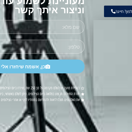
מעוניינת לשמוע עוד
וניצור איתך קשר
ן? חייגו!
כן, אשמח שיחזרו אלי 
בסגירת מועד יש לשלם מקדמה על סך 250 שח ,שירדו ביום הצילומים מהסכום
יתרת התשלום תבוצע במלואה ביום הצילומים. ניתן לשלם באשראי, ביט
את האלבומים תוכלו לראות ולהתרשם בסטודיו לפני או אחרי הצילומים