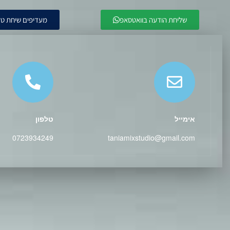
שליחת הודעה בוואטסאפ
מעדיפים שיחת טלפו
אימייל
טלפון
0723934249
taniamixstudio@gmail.com