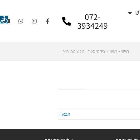
ש
072-
3934249
ראשי
»
ראשי
»
צילומי סטודיו מול צילומי חוץ
הבא »