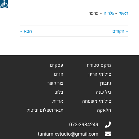
ראשי
»
גלריה
»
פרפר
« הקודם
הבא »
מיקס סטודיו
עסקים
צילומי הריון
חגים
ניובורן
צור קשר
גיל שנה
בלוג
צילומי משפחה
אודות
חלאקה
תנאי תשלום וביטול
072-3934249
taniamixstudio@gmail.com