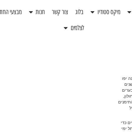
מיקס סטודיו
בלוג
צור קשר
חנות
מבצעי החוד
לצלמים
 יפו
נים
בערים
לון,
התימנים
ל
ם כדי
ל ימי