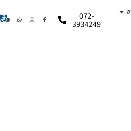
ש
072-
3934249