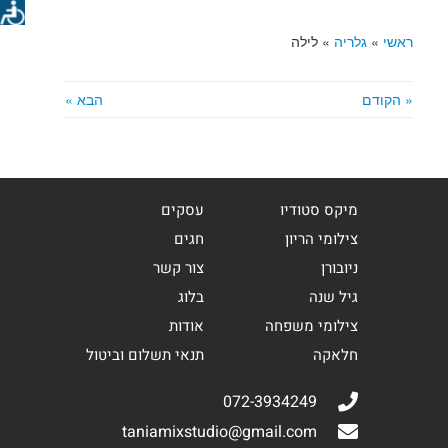
ראשי
»
גלריה
»
לילה
« הקודם
הבא »
מיקס סטודיו
עסקים
צילומי הריון
חגים
ניובורן
צור קשר
גיל שנה
בלוג
צילומי משפחה
אודות
חלאקה
תנאי תשלום וביטול
072-3934249
taniamixstudio@gmail.com