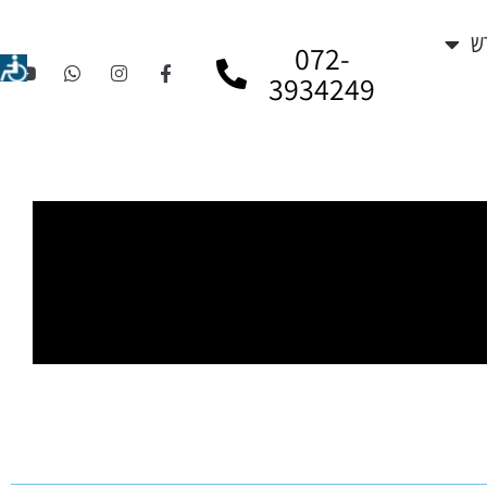
ש
072-
3934249